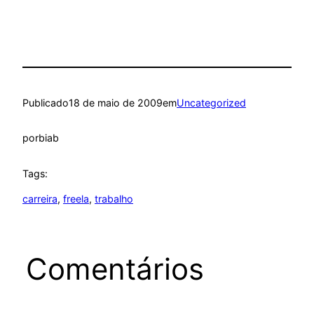
Publicado
18 de maio de 2009
em
Uncategorized
por
biab
Tags:
carreira
, 
freela
, 
trabalho
Comentários