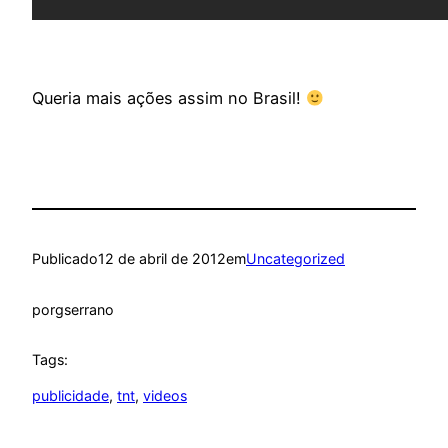
Queria mais ações assim no Brasil!
Publicado
12 de abril de 2012
em
Uncategorized
por
gserrano
Tags:
publicidade
, 
tnt
, 
videos