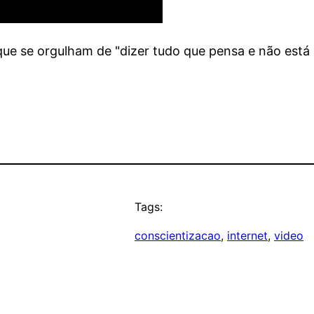
 que se orgulham de "dizer tudo que pensa e não es
Tags:
conscientizacao
, 
internet
, 
video