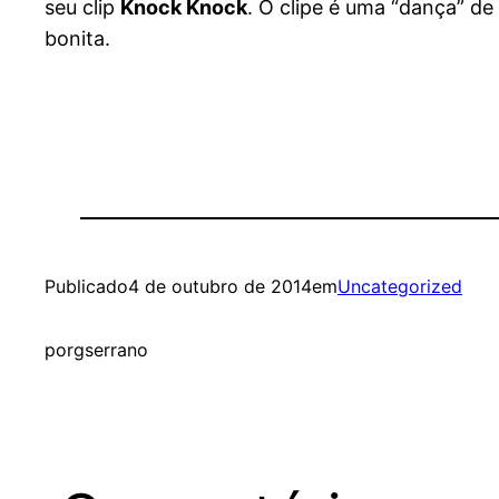
seu clip
Knock Knock
. O clipe é uma “dança” d
bonita.
Publicado
4 de outubro de 2014
em
Uncategorized
por
gserrano