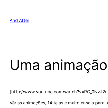
Pular
para
o
And After
conteúdo
Uma animação 
[http://www.youtube.com/watch?v=RC_0NzJ2
Várias animações, 14 telas e muito ensaio para 