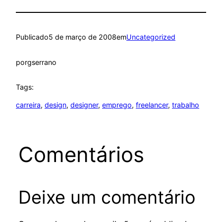
Publicado
5 de março de 2008
em
Uncategorized
por
gserrano
Tags:
carreira
, 
design
, 
designer
, 
emprego
, 
freelancer
, 
trabalho
Comentários
Deixe um comentário