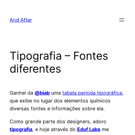
Pular
para
And After
o
conteúdo
Tipografia – Fontes
diferentes
Ganhei da
@biab
uma
tabela períoda tipográfica
,
que exibe no lugar dos elementos químicos
diversas fontes e informações sobre ela.
Como grande parte dos designers, adoro
tipografia
, e hoje através do
Eduf Labs
me