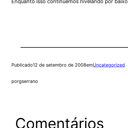
Enquanto isso continuemos nivelando por baixo
Publicado
12 de setembro de 2008
em
Uncategorized
por
gserrano
Comentários