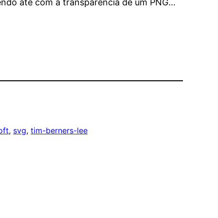
frendo até com a transparência de um PNG…
oft
, 
svg
, 
tim-berners-lee