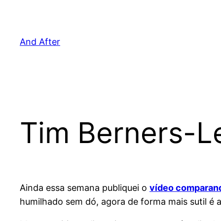
Pular
para
o
And After
conteúdo
Tim Berners-Lee
Ainda essa semana publiquei o
vídeo comparand
humilhado sem dó, agora de forma mais sutil é a 