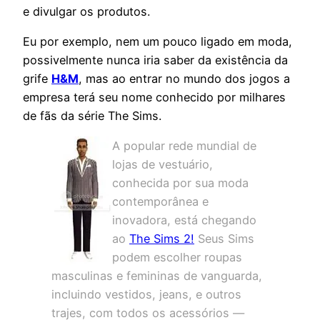
e divulgar os produtos.
Eu por exemplo, nem um pouco ligado em moda,
possivelmente nunca iria saber da existência da
grife
H&M
, mas ao entrar no mundo dos jogos a
empresa terá seu nome conhecido por milhares
de fãs da série The Sims.
A popular rede mundial de
lojas de vestuário,
conhecida por sua moda
contemporânea e
inovadora, está chegando
ao
The Sims 2!
Seus Sims
podem escolher roupas
masculinas e femininas de vanguarda,
incluindo vestidos, jeans, e outros
trajes, com todos os acessórios —