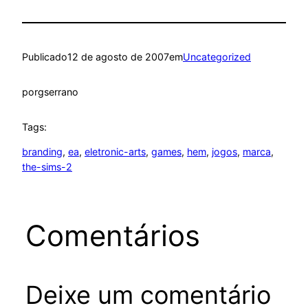
Publicado
12 de agosto de 2007
em
Uncategorized
por
gserrano
Tags:
branding
, 
ea
, 
eletronic-arts
, 
games
, 
hem
, 
jogos
, 
marca
, 
the-sims-2
Comentários
Deixe um comentário