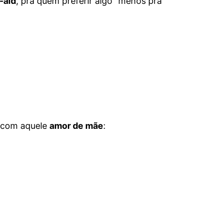
-aid
, pra quem preferir algo "menos pra
com aquele
amor de mãe
: