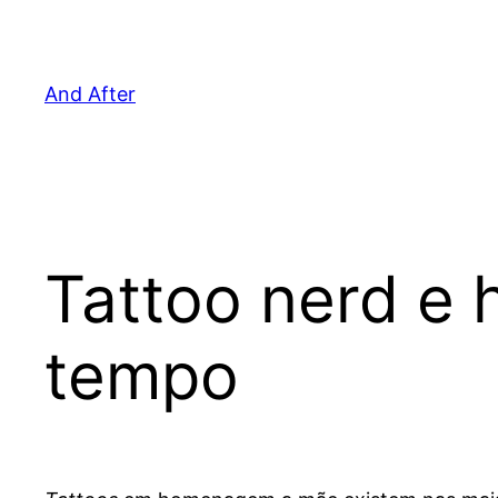
Pular
para
o
And After
conteúdo
Tattoo nerd 
tempo