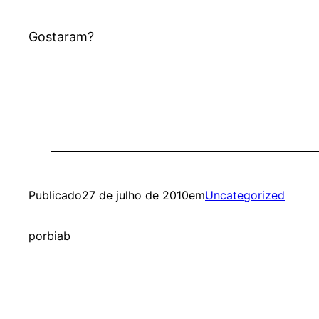
Gostaram?
Publicado
27 de julho de 2010
em
Uncategorized
por
biab