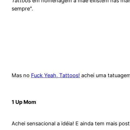
Tattoos
em homenagem a mãe existem nas mais
sempre".
Mas no
Fuck Yeah, Tattoos!
achei uma tatuagem 
1 Up Mom
Achei sensacional a idéia! E ainda tem mais pos