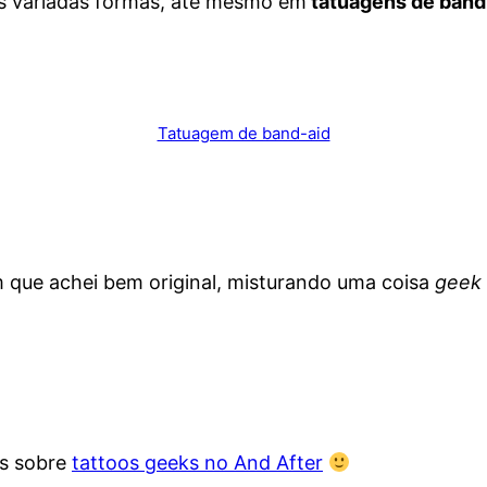
 variadas formas, até mesmo em
tatuagens de band
Tatuagem de band-aid
que achei bem original, misturando uma coisa
geek
ts sobre
tattoos geeks no And After