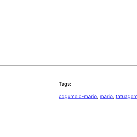
Tags:
cogumelo-mario
, 
mario
, 
tatuage