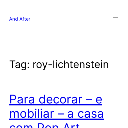
Pular
para
And After
o
conteúdo
Tag:
roy-lichtenstein
Para decorar – e
mobiliar – a casa
com Pop Art