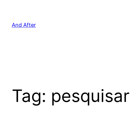
Pular
para
o
And After
conteúdo
Tag:
pesquisar