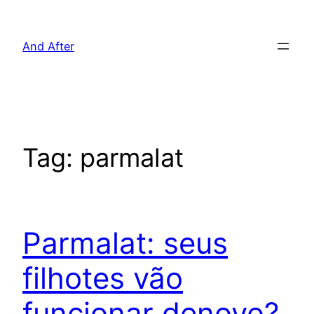
Pular
para
And After
o
conteúdo
Tag:
parmalat
Parmalat: seus
filhotes vão
funcionar denovo?