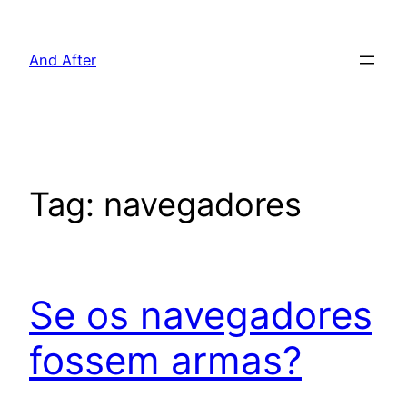
Pular
para
And After
o
conteúdo
Tag:
navegadores
Se os navegadores
fossem armas?