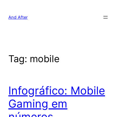
Pular
para
And After
o
conteúdo
Tag:
mobile
Infográfico: Mobile
Gaming em
números