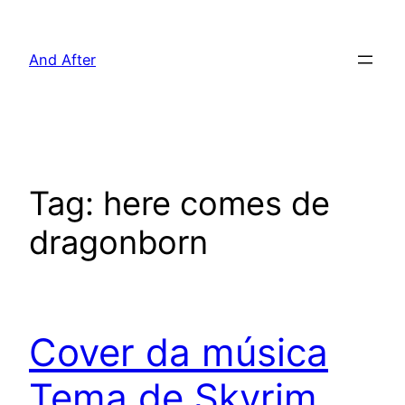
Pular
para
And After
o
conteúdo
Tag:
here comes de
dragonborn
Cover da música
Tema de Skyrim