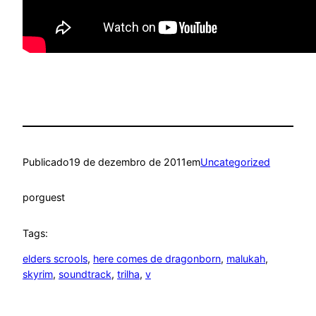
Publicado
19 de dezembro de 2011
em
Uncategorized
por
guest
Tags:
elders scrools
, 
here comes de dragonborn
, 
malukah
, 
skyrim
, 
soundtrack
, 
trilha
, 
v