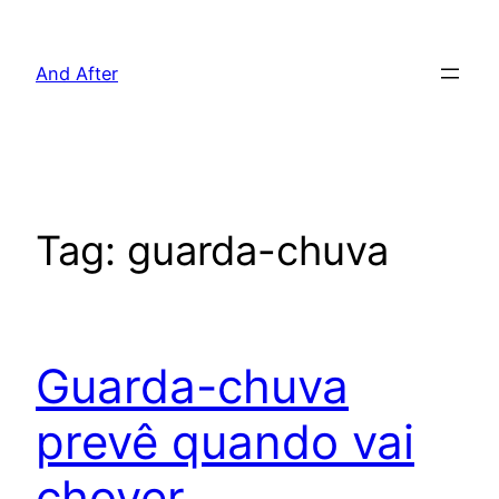
Pular
para
And After
o
conteúdo
Tag:
guarda-chuva
Guarda-chuva
prevê quando vai
chover