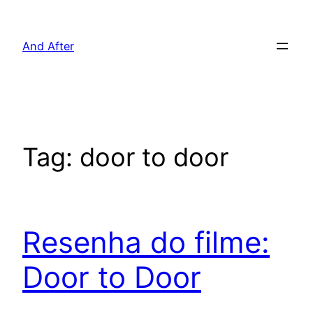
Pular
para
And After
o
conteúdo
Tag:
door to door
Resenha do filme:
Door to Door