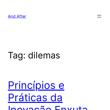
Pular
para
And After
o
conteúdo
Tag:
dilemas
Princípios e
Práticas da
Inovação Enxuta