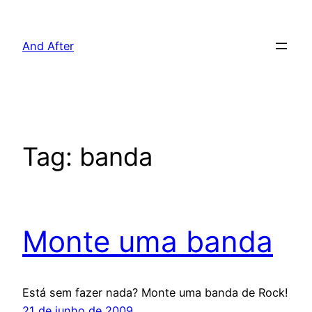
Pular
para
And After
o
conteúdo
Tag:
banda
Monte uma banda
Está sem fazer nada? Monte uma banda de Rock!
21 de junho de 2009