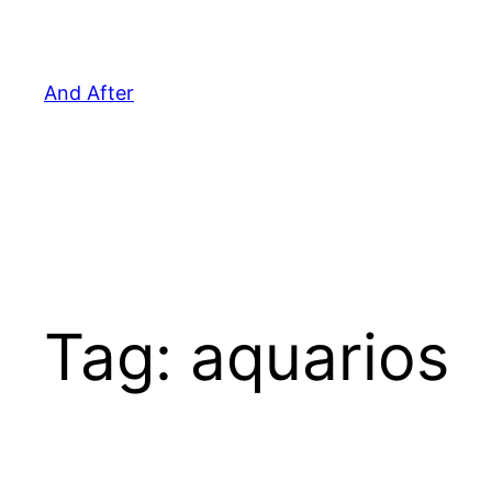
Pular
para
o
And After
conteúdo
Tag:
aquarios