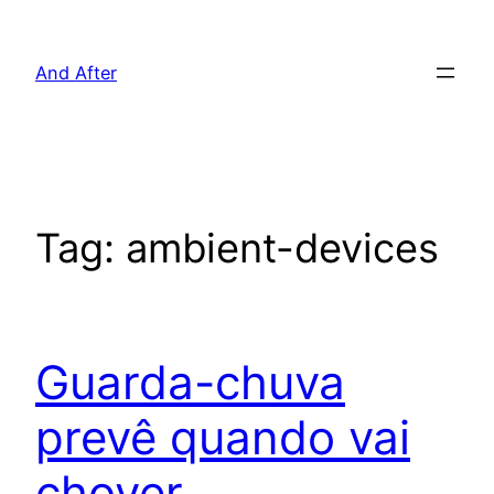
Pular
para
And After
o
conteúdo
Tag:
ambient-devices
Guarda-chuva
prevê quando vai
chover