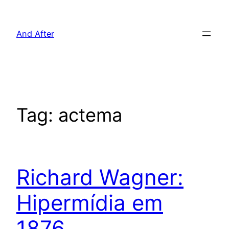
Pular
para
And After
o
conteúdo
Tag:
actema
Richard Wagner:
Hipermídia em
1876