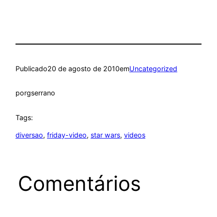
Publicado
20 de agosto de 2010
em
Uncategorized
por
gserrano
Tags:
diversao
, 
friday-video
, 
star wars
, 
videos
Comentários