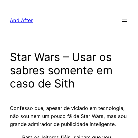
Pular
para
And After
o
conteúdo
Star Wars – Usar os
sabres somente em
caso de Sith
Confesso que, apesar de viciado em tecnologia,
não sou nem um pouco fã de Star Wars, mas sou
grande admirador de publicidade inteligente.
Para os leitores fiéis, saibam que vou