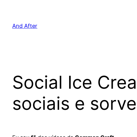
Pular
para
o
And After
conteúdo
Social Ice Cre
sociais e sorv