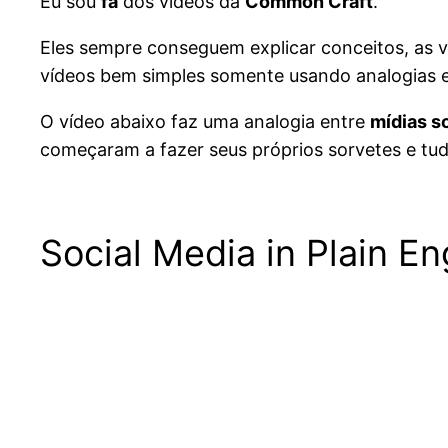
Eu sou
fã
dos vídeos da
Common Craft
.
Eles sempre conseguem explicar conceitos, as v
vídeos bem simples somente usando analogias e
O vídeo abaixo faz uma analogia entre
mídias s
começaram a fazer seus próprios sorvetes e t
Social Media in Plain En