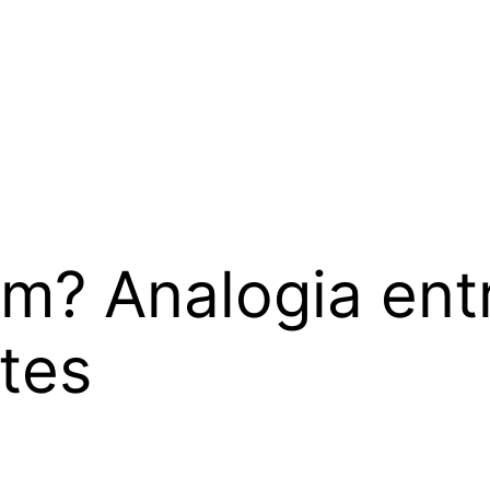
am? Analogia ent
etes