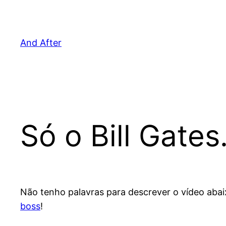
Pular
para
o
And After
conteúdo
Só o Bill Gate
Não tenho palavras para descrever o vídeo abai
boss
!