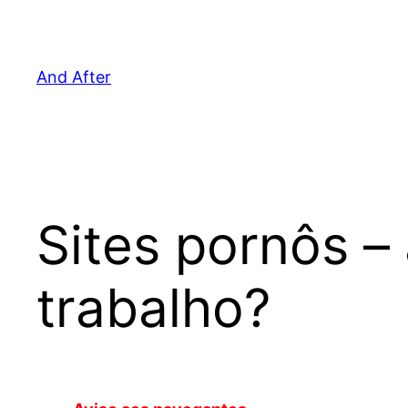
Pular
para
o
And After
conteúdo
Sites pornôs –
trabalho?