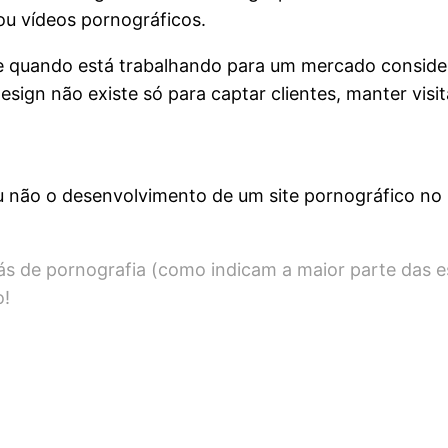
 ou vídeos pornográficos.
ive quando está trabalhando para um mercado consider
esign não existe só para captar clientes, manter visit
 não o desenvolvimento de um site pornográfico no p
ás de pornografia (como indicam a maior parte das es
o!