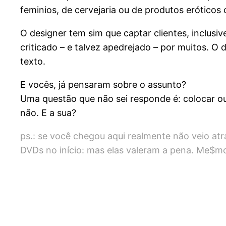
feminios, de cervejaria ou de produtos eróticos
O designer tem sim que captar clientes, inclus
criticado – e talvez apedrejado – por muitos. O d
texto.
E vocês, já pensaram sobre o assunto?
Uma questão que não sei responde é: colocar ou
não. E a sua?
ps.: se você chegou aqui realmente não veio atr
DVDs no início: mas elas valeram a pena. Me$m