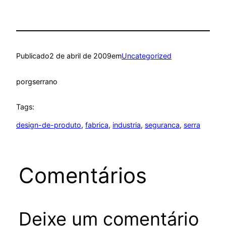
Publicado
2 de abril de 2009
em
Uncategorized
por
gserrano
Tags:
design-de-produto
, 
fabrica
, 
industria
, 
seguranca
, 
serra
Comentários
Deixe um comentário