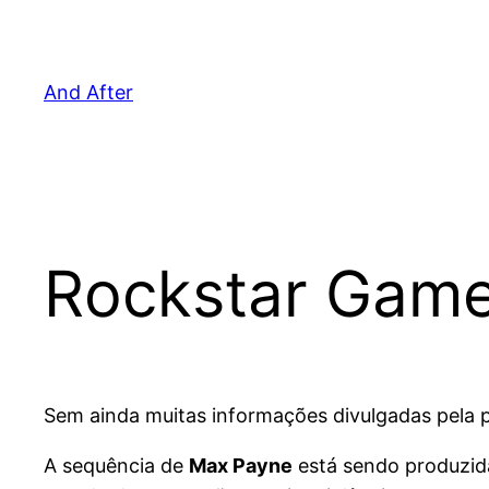
Pular
para
o
And After
conteúdo
Rockstar Game
Sem ainda muitas informações divulgadas pela p
A sequência de
Max Payne
está sendo produzid