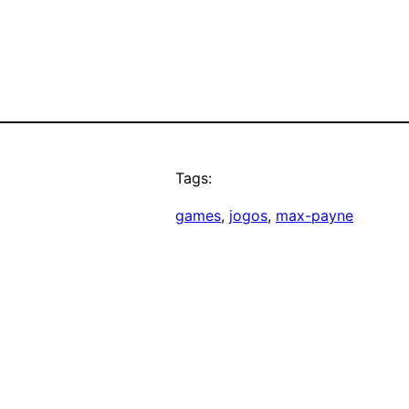
Tags:
games
, 
jogos
, 
max-payne