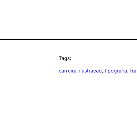
Tags:
carreira
, 
ilustracao
, 
tipografia
, 
tr