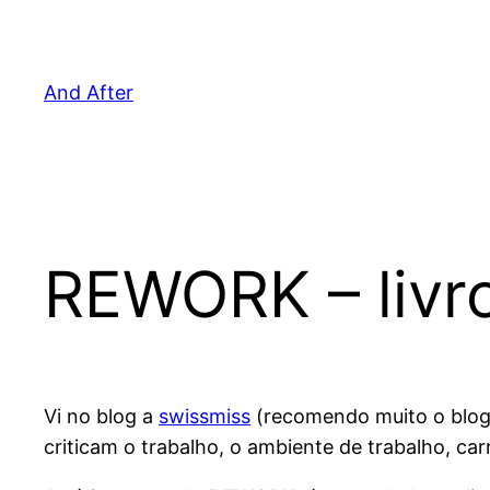
Pular
para
o
And After
conteúdo
REWORK – livro,
Vi no blog a
swissmiss
(recomendo muito o blog 
criticam o trabalho, o ambiente de trabalho, car