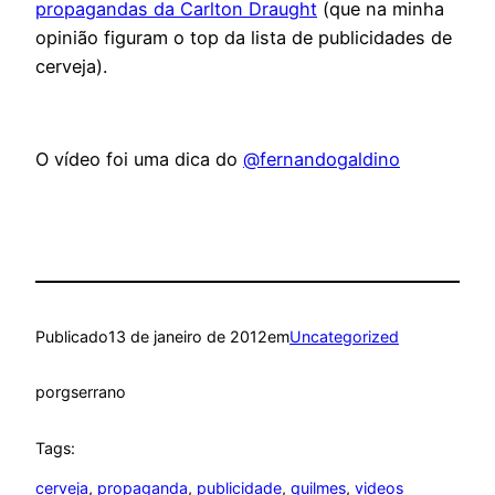
propagandas da Carlton Draught
(que na minha
opinião figuram o top da lista de publicidades de
cerveja).
O vídeo foi uma dica do
@fernandogaldino
Publicado
13 de janeiro de 2012
em
Uncategorized
por
gserrano
Tags:
cerveja
, 
propaganda
, 
publicidade
, 
quilmes
, 
videos