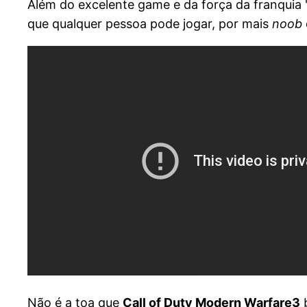
Além do excelente game e da força da franquia 
que qualquer pessoa pode jogar, por mais
noob
Não é a toa que
Call of Duty Modern Warfare3
b