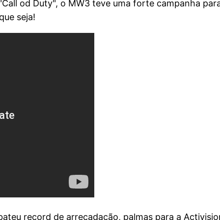
"Call od Duty", o MW3 teve uma forte campanha para
que seja!
ateu record de arrecadação, palmas para a Activisio