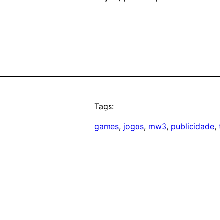
Tags:
games
, 
jogos
, 
mw3
, 
publicidade
, 