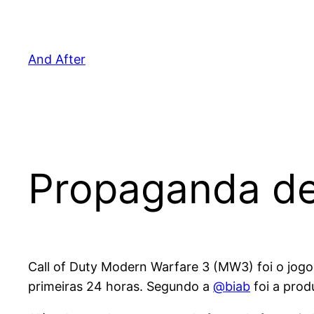
Pular
para
o
And After
conteúdo
Propaganda de 
Call of Duty Modern Warfare 3 (MW3) foi o jogo
primeiras 24 horas. Segundo a
@biab
foi a prod