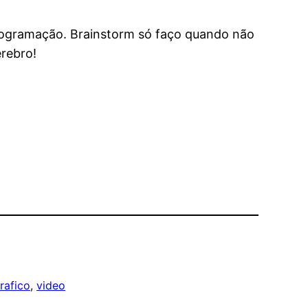
programação. Brainstorm só faço quando não
érebro!
rafico
, 
video