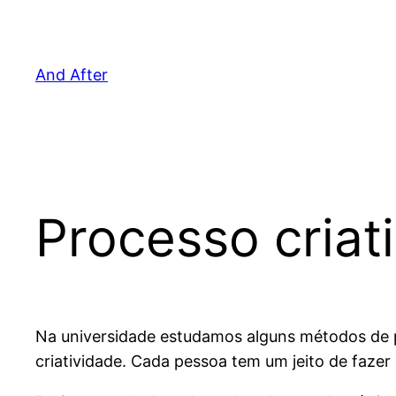
Pular
para
o
And After
conteúdo
Processo criati
Na universidade estudamos alguns métodos de 
criatividade. Cada pessoa tem um jeito de faze