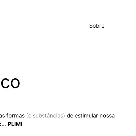
Sobre
ico
vas formas
(e substâncias)
de estimular nossa
 o…
PLIM!