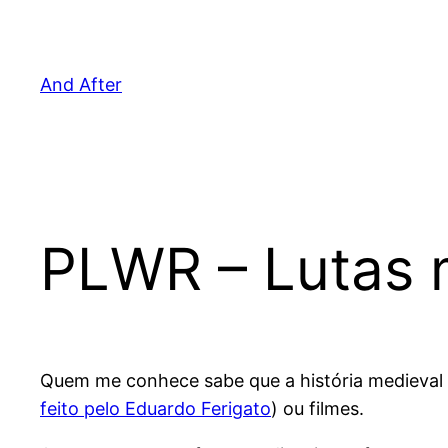
Pular
para
o
And After
conteúdo
PLWR – Lutas 
Quem me conhece sabe que a história medieval 
feito pelo Eduardo Ferigato
) ou filmes.