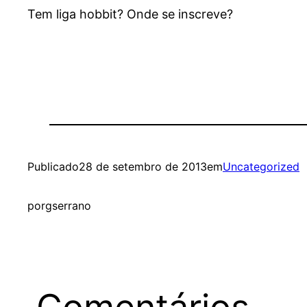
Tem liga hobbit? Onde se inscreve?
Publicado
28 de setembro de 2013
em
Uncategorized
por
gserrano