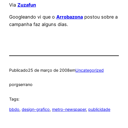
Via
Zuzafun
Googleando vi que o
Arrobazona
postou sobre a
campanha faz alguns dias.
Publicado
25 de março de 2008
em
Uncategorized
por
gserrano
Tags:
bbdo
, 
design-grafico
, 
metro-newspaper
, 
publicidade