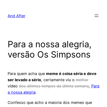
Pular
para
And After
o
conteúdo
Para a nossa alegria,
versão Os Simpsons
Para quem acha que
meme é coisa séria e deve
ser levado a sério
, certamente viu o
melhor
vídeo
dos últimos tempos da última semana
,
Para
a nossa alegria
.
Confesso que acho a maioria dos memes que