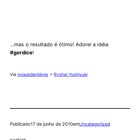
…mas o resultado é ótimo! Adorei a idéia
#gordice
!
Via
noquedanblogs
>
Ryohei Yoshiyuki
Publicado
17 de junho de 2010
em
Uncategorized
por
biab