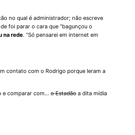
ão no qual é administrador; não escreve
 Onde foi parar o cara que “bagunçou o
u na rede
. “Só pensarei em internet em
 um contato com o Rodrigo porque leram a
nho e comparar com…
o Estadão
a dita mídia