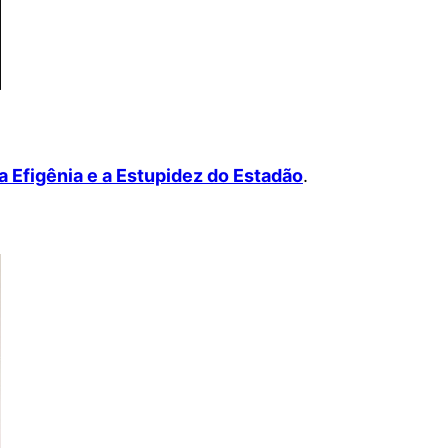
a Efigênia e a Estupidez do Estadão
.