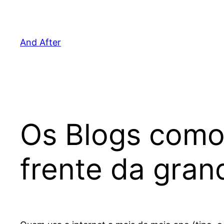
Pular
para
o
And After
conteúdo
Os Blogs como
frente da gran