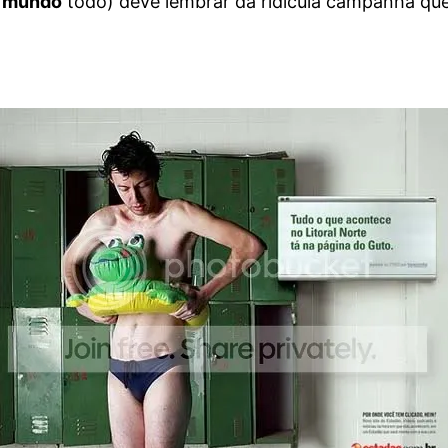
o
mundo
todo) deve lembrar da ridícula campanha que