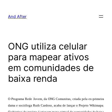
Pular
para
And After
o
conteúdo
ONG utiliza celular
para mapear ativos
em comunidades de
baixa renda
O Programa Rede Jovem, da ONG Comunitas,
criada pela ex-primeira
dama e socióloga Ruth Cardoso
, acaba de lançar o Projeto Wikimapa.
O objetivo do projeto é criar um mapa virtual de comunidades de baixa