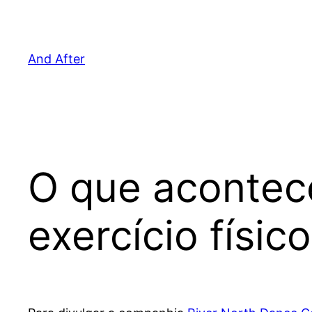
Pular
para
o
And After
conteúdo
O que acontec
exercício físic