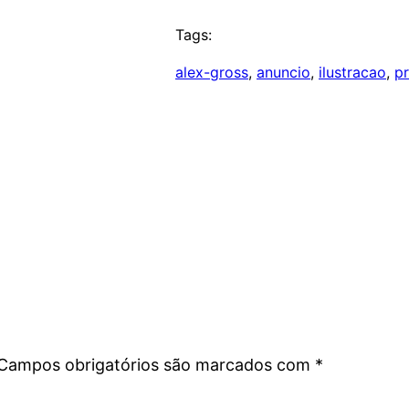
Tags:
alex-gross
, 
anuncio
, 
ilustracao
, 
p
Campos obrigatórios são marcados com
*