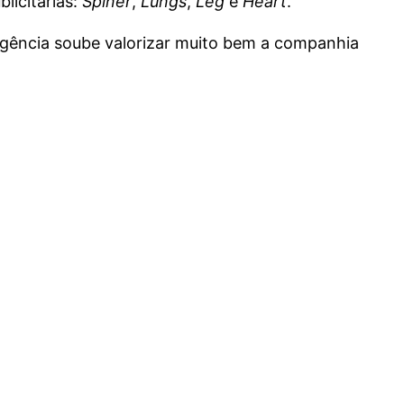
licitárias:
Spiner
,
Lungs
,
Leg
e
Heart
.
agência soube valorizar muito bem a companhia