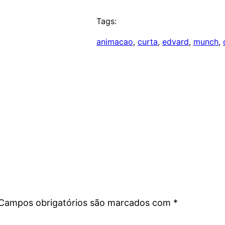
Tags:
animacao
, 
curta
, 
edvard
, 
munch
, 
Campos obrigatórios são marcados com
*