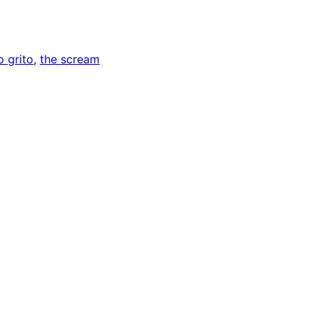
o grito
, 
the scream