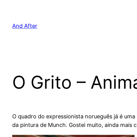
Pular
para
o
And After
conteúdo
O Grito – Ani
O quadro do expressionista norueguês já é uma
da pintura de Munch. Gostei muito, ainda mais 