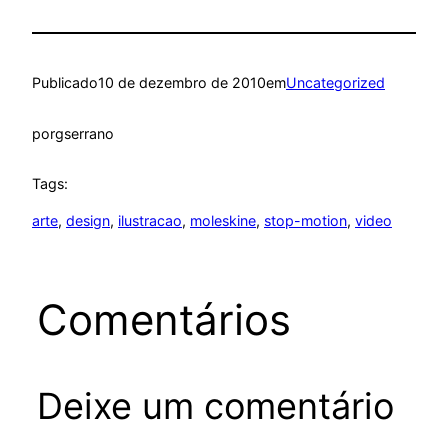
Publicado
10 de dezembro de 2010
em
Uncategorized
por
gserrano
Tags:
arte
, 
design
, 
ilustracao
, 
moleskine
, 
stop-motion
, 
video
Comentários
Deixe um comentário