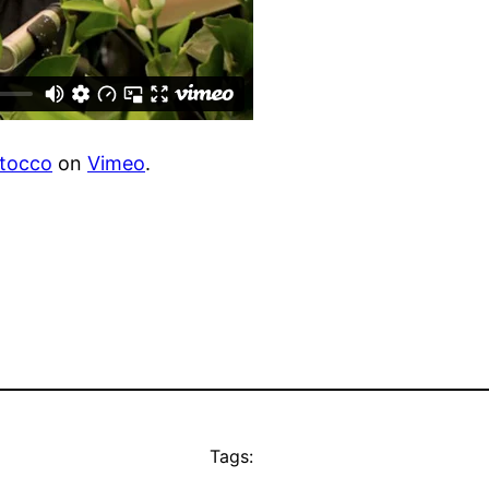
Stocco
on
Vimeo
.
Tags: