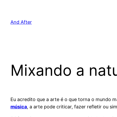
Pular
para
o
And After
conteúdo
Mixando a nat
Eu acredito que a arte é o que torna o mundo ma
música
, a arte pode criticar, fazer refletir ou s