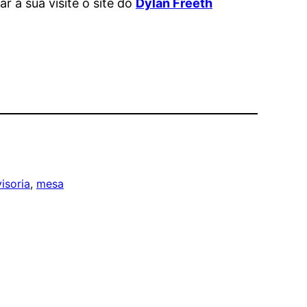
 a sua visite o site do
Dylan Freeth
visoria
, 
mesa