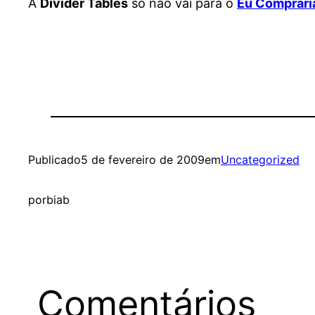
A
Divider Tables
só não vai para o
Eu Comprari
Publicado
5 de fevereiro de 2009
em
Uncategorized
por
biab
Comentários