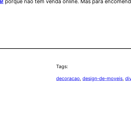
a!
porque não tem venda online. Mas para encomendar
Tags:
decoracao
, 
design-de-moveis
, 
di