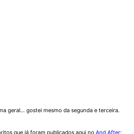
rma geral… gostei mesmo da segunda e terceira.
oritos que já foram publicados aqui no
And After
: