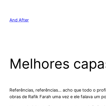
Pular
para
o
And After
conteúdo
Melhores capas
Referências, referências… acho que todo o profis
obras de Rafik Farah uma vez e ele falava um p