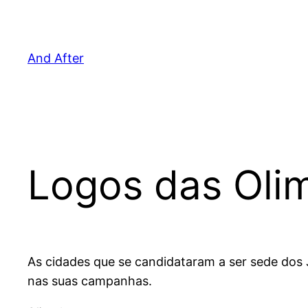
Pular
para
o
And After
conteúdo
Logos das Oli
As cidades que se candidataram a ser sede dos 
nas suas campanhas.