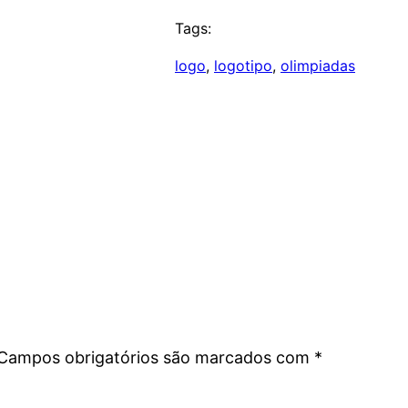
Tags:
logo
, 
logotipo
, 
olimpiadas
Campos obrigatórios são marcados com
*