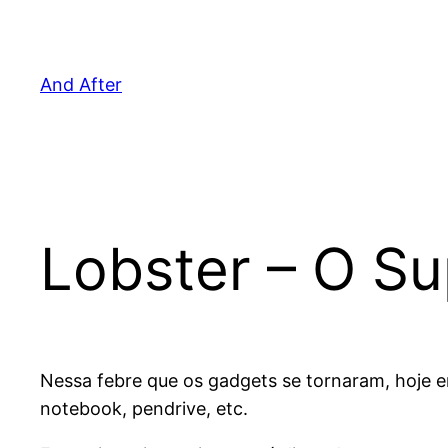
Pular
para
o
And After
conteúdo
Lobster – O S
Nessa febre que os gadgets se tornaram, hoje 
notebook, pendrive, etc.