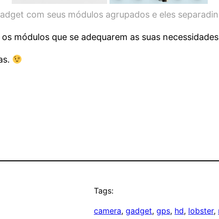
adget com seus módulos agrupados e eles separadi
 os módulos que se adequarem as suas necessidades, 
as.
Tags:
camera
, 
gadget
, 
gps
, 
hd
, 
lobster
, 