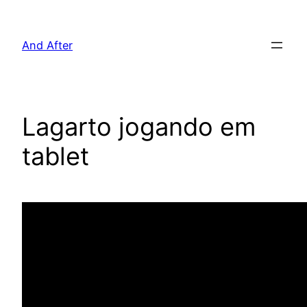
Pular
para
And After
o
conteúdo
Lagarto jogando em
tablet