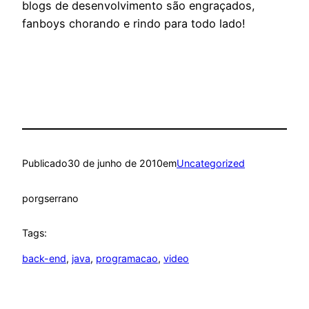
blogs de desenvolvimento são engraçados,
fanboys chorando e rindo para todo lado!
Publicado
30 de junho de 2010
em
Uncategorized
por
gserrano
Tags:
back-end
, 
java
, 
programacao
, 
video